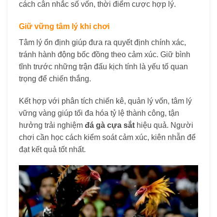
cách cân nhắc số vốn, thời điểm cược hợp lý.
Giữ vững tâm lý khi chơi
Tâm lý ổn định giúp đưa ra quyết định chính xác,
tránh hành động bốc đồng theo cảm xúc. Giữ bình
tĩnh trước những trận đấu kịch tính là yếu tố quan
trọng để chiến thắng.
Kết hợp với phân tích chiến kê, quản lý vốn, tâm lý
vững vàng giúp tối đa hóa tỷ lệ thành công, tận
hưởng trải nghiệm
đá gà cựa sắt
hiệu quả. Người
chơi cần học cách kiểm soát cảm xúc, kiên nhẫn để
đạt kết quả tốt nhất.