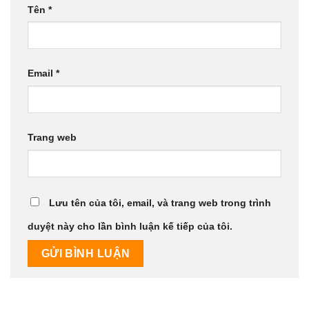
Tên
*
Email
*
Trang web
Lưu tên của tôi, email, và trang web trong trình
duyệt này cho lần bình luận kế tiếp của tôi.