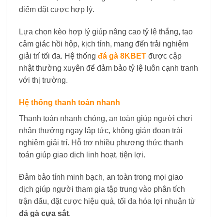
điểm đặt cược hợp lý.
Lựa chọn kèo hợp lý giúp nâng cao tỷ lệ thắng, tạo
cảm giác hồi hộp, kịch tính, mang đến trải nghiệm
giải trí tối đa
. Hệ thống
đá gà 8KBET
được cập
nhật thường xuyên để đảm bảo tỷ lệ luôn cạnh tranh
với thị trường.
Hệ thống thanh toán nhanh
Thanh toán nhanh chóng, an toàn giúp người chơi
nhận thưởng ngay lập tức, không gián đoạn trải
nghiệm giải trí. Hỗ trợ nhiều phương thức thanh
toán giúp giao dịch linh hoạt, tiện lợi.
Đảm bảo tính minh bạch, an toàn trong mọi giao
dịch giúp người tham gia tập trung vào phân tích
trận đấu, đặt cược hiệu quả, tối đa hóa lợi nhuận từ
đá gà cựa sắt
.