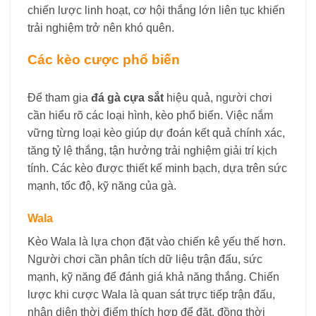
chiến lược linh hoạt, cơ hội thắng lớn liên tục khiến
trải nghiệm trở nên khó quên.
Các kèo cược phổ biến
Để tham gia
đá gà cựa sắt
hiệu quả, người chơi
cần hiểu rõ các loại hình, kèo phổ biến. Việc nắm
vững từng loại kèo giúp dự đoán kết quả chính xác,
tăng tỷ lệ thắng, tận hưởng trải nghiệm giải trí kịch
tính. Các kèo được thiết kế minh bạch, dựa trên sức
mạnh, tốc độ, kỹ năng của gà.
Wala
Kèo Wala là lựa chọn đặt vào chiến kê yếu thế hơn.
Người chơi cần phân tích dữ liệu trận đấu, sức
mạnh, kỹ năng để đánh giá khả năng thắng. Chiến
lược khi cược Wala là quan sát trực tiếp trận đấu,
nhận diện thời điểm thích hợp để đặt, đồng thời