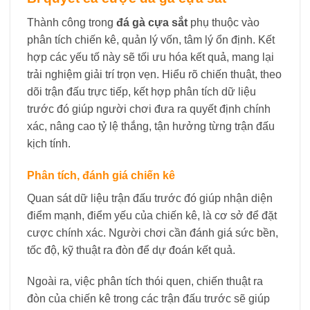
Thành công trong
đá gà cựa sắt
phụ thuộc vào
phân tích chiến kê, quản lý vốn, tâm lý ổn định. Kết
hợp các yếu tố này sẽ tối ưu hóa kết quả, mang lại
trải nghiệm giải trí trọn vẹn. Hiểu rõ chiến thuật, theo
dõi trận đấu trực tiếp, kết hợp phân tích dữ liệu
trước đó giúp người chơi đưa ra quyết định chính
xác, nâng cao tỷ lệ thắng, tận hưởng từng trận đấu
kịch tính.
Phân tích, đánh giá chiến kê
Quan sát dữ liệu trận đấu trước đó giúp nhận diện
điểm mạnh, điểm yếu của chiến kê, là cơ sở để đặt
cược chính xác. Người chơi cần đánh giá sức bền,
tốc độ, kỹ thuật ra đòn để dự đoán kết quả.
Ngoài ra, việc phân tích thói quen, chiến thuật ra
đòn của chiến kê trong các trận đấu trước sẽ giúp