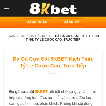
Bỏ
qua
nội
dung
ĐĂNG NHẬP
ĐĂNG KÝ
TRANG CHỦ
-
ĐÁ GÀ 8KBET
-
ĐÁ GÀ CỰA SẮT 8KBET KỊCH
TÍNH, TỶ LỆ CƯỢC CAO, TRỰC TIẾP
Đá Gà Cựa Sắt 8KBET Kịch Tính,
Tỷ Lệ Cược Cao, Trực Tiếp
Đá gà cựa sắt
8KBET
nổi bật nhờ sự gay cấn, trực
tiếp của từng trận đấu, nơi mỗi ván cược đều tạo
cảm giác hồi hộp, phấn khích. Không khí sôi động,