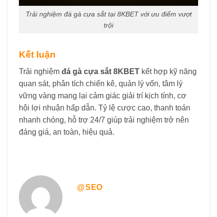
Trải nghiệm đá gà cựa sắt tại 8KBET với ưu điểm vượt
trội
Kết luận
Trải nghiệm
đá gà cựa sắt
8KBET
kết hợp kỹ năng
quan sát, phân tích chiến kê, quản lý vốn, tâm lý
vững vàng mang lại cảm giác giải trí kịch tính, cơ
hội lợi nhuận hấp dẫn. Tỷ lệ cược cao, thanh toán
nhanh chóng, hỗ trợ 24/7 giúp trải nghiệm trở nên
đáng giá, an toàn, hiệu quả.
@SEO